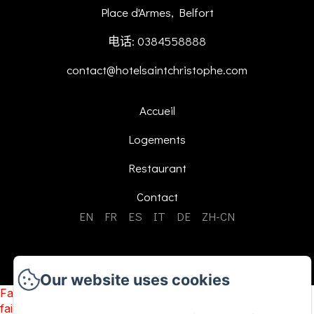
Place d'Armes, Belfort
电话: 0384558888
contact@hotelsaintchristophe.com
Accueil
Logements
Restaurant
Contact
EN
FR
ES
IT
DE
ZH-CN
Our website uses cookies
Failed to load BookingEngine/index: Loading chunk 1322
failed. (missing: