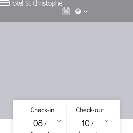
Hotel St Christophe
Check-in
Check-out
08
10
/
/