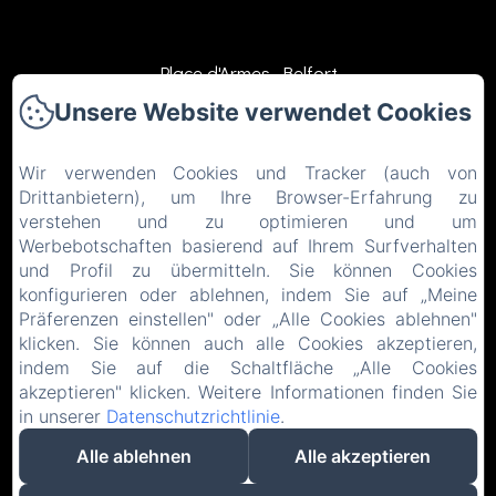
Place d'Armes, Belfort
Unsere Website verwendet Cookies
Telefonnummer: 0384558888
contact@hotelsaintchristophe.com
Wir verwenden Cookies und Tracker (auch von
Drittanbietern), um Ihre Browser-Erfahrung zu
verstehen und zu optimieren und um
Startseite
Werbebotschaften basierend auf Ihrem Surfverhalten
und Profil zu übermitteln. Sie können Cookies
Unterkünfte
konfigurieren oder ablehnen, indem Sie auf „Meine
Restaurant
Präferenzen einstellen" oder „Alle Cookies ablehnen"
klicken. Sie können auch alle Cookies akzeptieren,
Kontakt
indem Sie auf die Schaltfläche „Alle Cookies
akzeptieren" klicken. Weitere Informationen finden Sie
EN
FR
ES
IT
DE
ZH-CN
in unserer
Datenschutzrichtlinie
.
Alle ablehnen
Alle akzeptieren