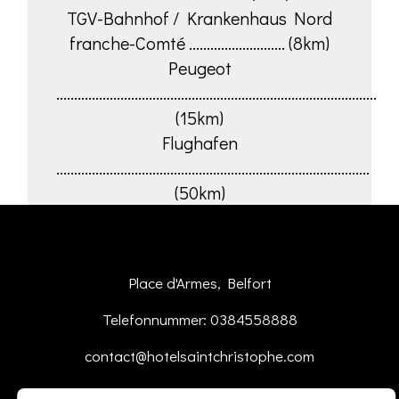
TGV-Bahnhof / Krankenhaus Nord
franche-Comté ........................... (8km)
Peugeot
..........................................................................................
(15km)
Flughafen
........................................................................................
(50km)
Place d'Armes, Belfort
Telefonnummer: 0384558888
contact@hotelsaintchristophe.com