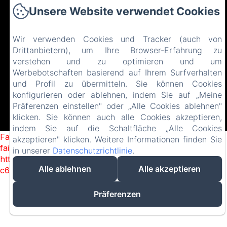
Startseite
Unsere Website verwendet Cookies
Unterkünfte
Wir verwenden Cookies und Tracker (auch von
Restaurant
Drittanbietern), um Ihre Browser-Erfahrung zu
verstehen und zu optimieren und um
Kontakt
Werbebotschaften basierend auf Ihrem Surfverhalten
EN
FR
ES
IT
DE
ZH-CN
und Profil zu übermitteln. Sie können Cookies
konfigurieren oder ablehnen, indem Sie auf „Meine
Präferenzen einstellen" oder „Alle Cookies ablehnen"
klicken. Sie können auch alle Cookies akzeptieren,
indem Sie auf die Schaltfläche „Alle Cookies
Failed to load BookingEngine/index: Loading chunk 1322
akzeptieren" klicken. Weitere Informationen finden Sie
failed. (missing:
in unserer
Datenschutzrichtlinie
.
https://d1cmur5l0xva3h.cloudfront.net/packs/1322-
Alle ablehnen
Alle akzeptieren
c6e932f9d3d27b65-1bf7c4dc6a241241.js)
Präferenzen