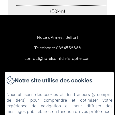
........................................................................................
(50km)
Place d'Armes, Belfort
Téléphone: 0384558888
contact@hotelsaintchristophe.com
Accueil
Notre site utilise des cookies
Logements
Restaurant
Nous utilisons des cookies et des traceurs (y compris
de tiers) pour comprendre et optimiser votre
Contact
expérience de navigation et pour diffuser des
messages publicitaires en fonction de vos préférences
EN
FR
ES
IT
DE
ZH-CN