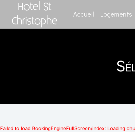
Hotel St
Accueil
Logements
Christophe
Sé
Failed to load BookingEngineFullScreen/index: Loading ch