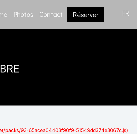
FR
sme
Photos
Contact
Réserver
bre
nt.net/packs/93-65acea04403f90f9-51549dd374e3067c.js)