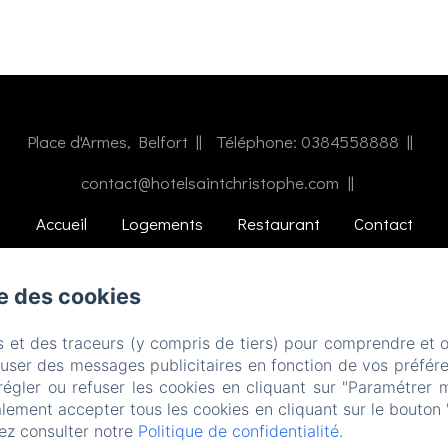
Place d'Armes, Belfort
Téléphone: 0384558888
contact@hotelsaintchristophe.com
Accueil
Logements
Restaurant
Contact
EN
FR
ES
IT
DE
ZH-CN
se des cookies
Créé par Amenitiz
s et des traceurs (y compris de tiers) pour comprendre et 
fuser des messages publicitaires en fonction de vos préfére
régler ou refuser les cookies en cliquant sur "Paramétrer 
lement accepter tous les cookies en cliquant sur le bouton 
ez consulter notre
Politique de confidentialité
.