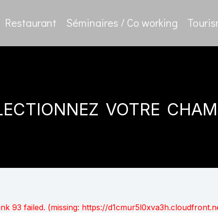
Restaurant
Séminaires / Co working
Touri
lectionnez votre cham
unk 93 failed. (missing: https://d1cmur5l0xva3h.cloudfro