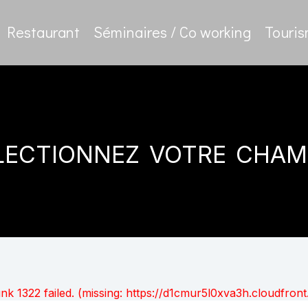
Restaurant
Séminaires / Co working
Touri
lectionnez votre cham
unk 1322 failed. (missing: https://d1cmur5l0xva3h.cloudfr