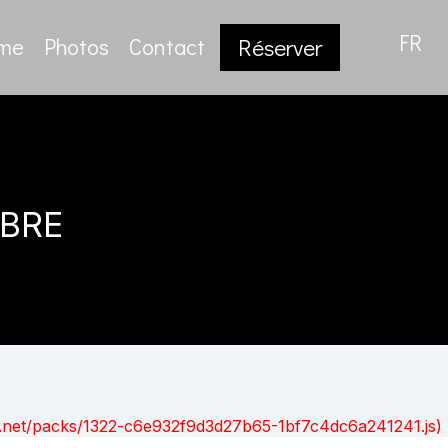
FR
sme
Photos
Contact
Réserver
bre
ont.net/packs/1322-c6e932f9d3d27b65-1bf7c4dc6a241241.js)