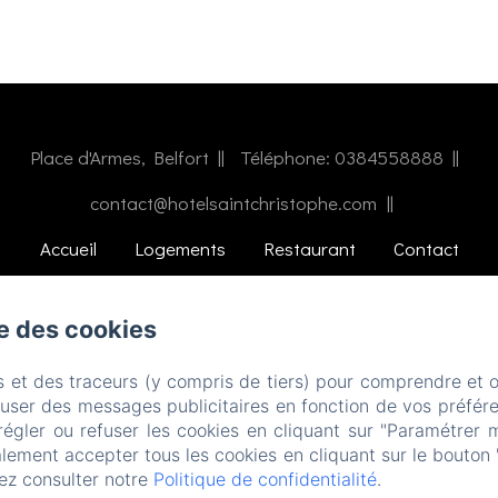
Place d'Armes, Belfort
Téléphone: 0384558888
contact@hotelsaintchristophe.com
Accueil
Logements
Restaurant
Contact
EN
FR
ES
IT
DE
ZH-CN
se des cookies
Créé par Amenitiz
s et des traceurs (y compris de tiers) pour comprendre et 
fuser des messages publicitaires en fonction de vos préfére
régler ou refuser les cookies en cliquant sur "Paramétrer 
lement accepter tous les cookies en cliquant sur le bouton 
ez consulter notre
Politique de confidentialité
.