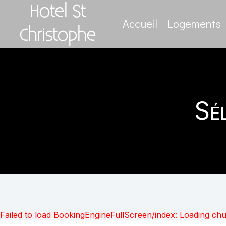
Hotel St
Accueil
Logements
Christophe
Sé
Failed to load BookingEngineFullScreen/index: Loading ch