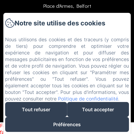
Place d'Armes, Belfort
Téléphone: 0384558888
Notre site utilise des cookies
contact@hotelsaintchristophe.com
Nous utilisons des cookies et des traceurs (y compris
de tiers) pour comprendre et optimiser votre
Accueil
expérience de navigation et pour diffuser des
messages publicitaires en fonction de vos préférences
Logements
et de votre profil de navigation. Vous pouvez régler ou
Restaurant
refuser les cookies en cliquant sur "Paramétrer mes
préférences" ou "Tout refuser". Vous pouvez
Contact
également accepter tous les cookies en cliquant sur le
bouton "Tout accepter". Pour plus d'informations, vous
EN
FR
ES
IT
DE
ZH-CN
pouvez consulter notre
Politique de confidentialité
.
Tout refuser
Tout accepter
Préférences
Failed to load BookingEngine/index: Loading chunk 1322
failed. (missing: