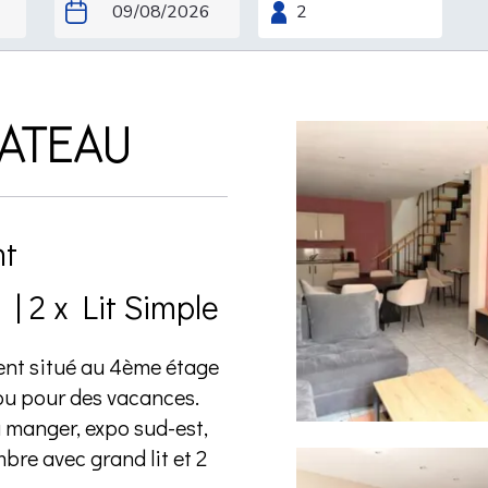
ATEAU
t
e
|
2 x Lit Simple
ent situé au 4ème étage
e ou pour des vacances.
à manger, expo sud-est,
bre avec grand lit et 2