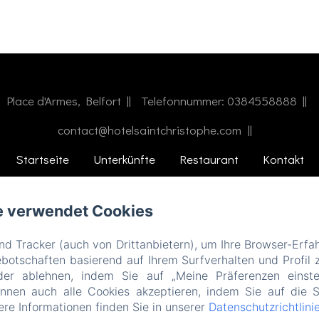
Place d'Armes, Belfort
Telefonnummer: 0384558888
contact@hotelsaintchristophe.com
Startseite
Unterkünfte
Restaurant
Kontakt
EN
FR
ES
IT
DE
ZH-CN
e verwendet Cookies
Powered mit Amenitiz
d Tracker (auch von Drittanbietern), um Ihre Browser-Erfa
otschaften basierend auf Ihrem Surfverhalten und Profil z
der ablehnen, indem Sie auf „Meine Präferenzen einste
önnen auch alle Cookies akzeptieren, indem Sie auf die S
tere Informationen finden Sie in unserer
Datenschutzrichtlini