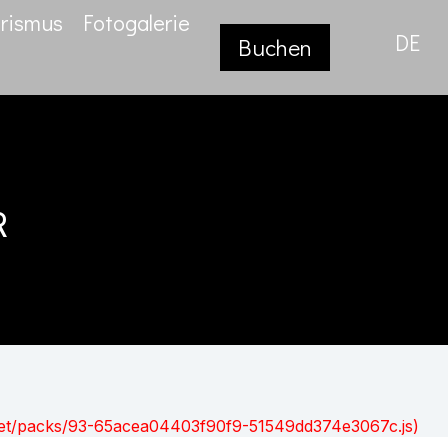
rismus
Fotogalerie
DE
Buchen
r
nt.net/packs/93-65acea04403f90f9-51549dd374e3067c.js)