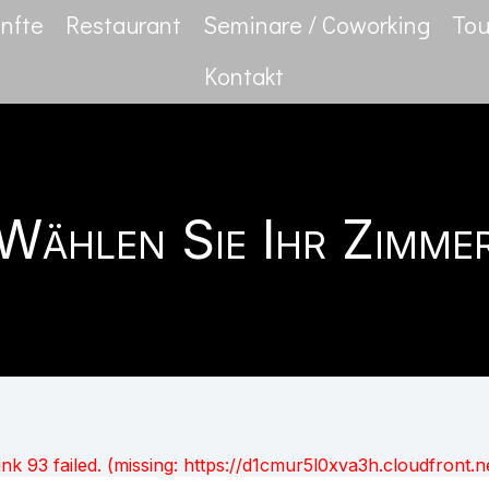
nfte
Restaurant
Seminare / Coworking
Tou
Kontakt
Wählen Sie Ihr Zimme
unk 93 failed. (missing: https://d1cmur5l0xva3h.cloudfro