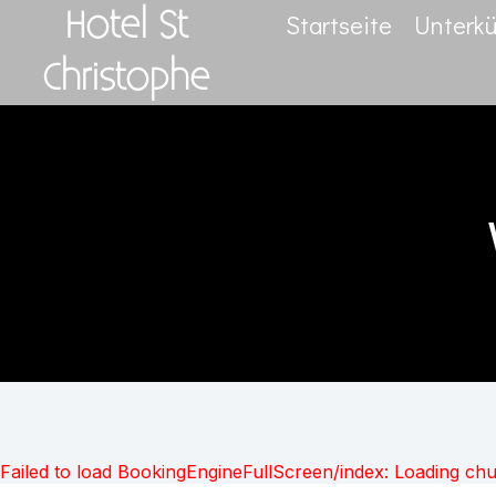
Hotel St
Startseite
Unterkü
Christophe
Failed to load BookingEngineFullScreen/index: Loading ch