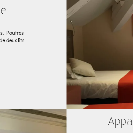
le
is. Poutres
de deux lits
Appa