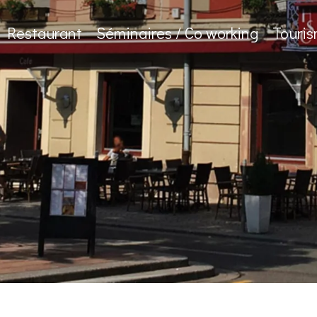
Restaurant
Séminaires / Co working
Touri