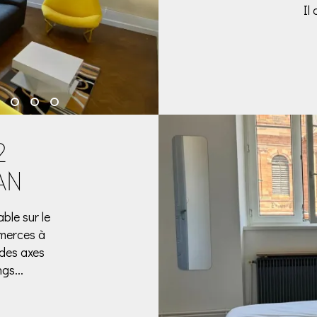
Il
2
AN
able sur le
mmerces à
 des axes
gs...