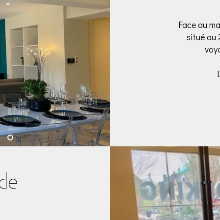
Face au ma
situé au 
voya
 de